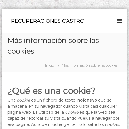
S
a
RECUPERACIONES CASTRO
l
t
a
Más información sobre las
r
a
cookies
l
c
Inicio
Más información sobre las cookies
o
n
t
e
¿Qué es una cookie?
n
i
Una
cookie
es un fichero de texto
inofensivo
que se
d
almacena en su navegador cuando visita casi cualquier
o
página web. La utilidad de la
cookie
es que la web sea
capaz de recordar su visita cuando vuelva a navegar por
esa página. Aunque mucha gente no lo sabe las
cookies